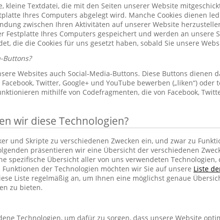
le, kleine Textdatei, die mit den Seiten unserer Website mitgeschic
platte Ihres Computers abgelegt wird. Manche Cookies dienen led
indung zwischen Ihren Aktivitäten auf unserer Website herzustelle
r Festplatte Ihres Computers gespeichert und werden an unsere S
et, die die Cookies für uns gesetzt haben, sobald Sie unsere Web
-Buttons?
sere Websites auch Social-Media-Buttons. Diese Buttons dienen d
Facebook, Twitter, Google+ und YouTube bewerben („liken“) oder te
unktionieren mithilfe von Codefragmenten, die von Facebook, Twit
 wir diese Technologien?
cker und Skripte zu verschiedenen Zwecken ein, und zwar zu Funkti
lgenden präsentieren wir eine Übersicht der verschiedenen Zwec
ine spezifische Übersicht aller von uns verwendeten Technologien
 Funktionen der Technologien möchten wir Sie auf unsere
Liste d
iese Liste regelmäßig an, um Ihnen eine möglichst genaue Übersic
en zu bieten.
ene Technologien, um dafür zu sorgen, dass unsere Website optim