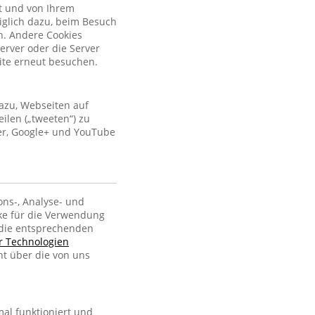
kt und von Ihrem
iglich dazu, beim Besuch
n. Andere Cookies
erver oder die Server
site erneut besuchen.
azu, Webseiten auf
ilen („tweeten“) zu
ter, Google+ und YouTube
ons-, Analyse- und
ke für die Verwendung
, die entsprechenden
er Technologien
ht über die von uns
al funktioniert und