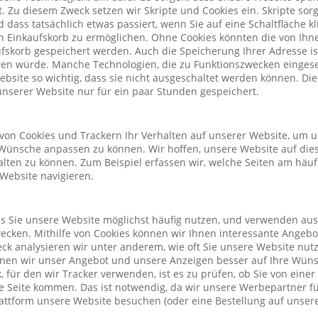
. Zu diesem Zweck setzen wir Skripte und Cookies ein. Skripte sorg
nd dass tatsächlich etwas passiert, wenn Sie auf eine Schaltfläche k
n Einkaufskorb zu ermöglichen. Ohne Cookies könnten die von Ih
fskorb gespeichert werden. Auch die Speicherung Ihrer Adresse is
eren würde. Manche Technologien, die zu Funktionszwecken eingeset
Website so wichtig, dass sie nicht ausgeschaltet werden können. D
nserer Website nur für ein paar Stunden gespeichert.
von Cookies und Trackern Ihr Verhalten auf unserer Website, um 
Wünsche anpassen zu können. Wir hoffen, unsere Website auf die
alten zu können. Zum Beispiel erfassen wir, welche Seiten am häu
 Website navigieren.
ass Sie unsere Website möglichst häufig nutzen, und verwenden au
cken. Mithilfe von Cookies können wir Ihnen interessante Angeb
ck analysieren wir unter anderem, wie oft Sie unsere Website nu
önnen wir unser Angebot und unsere Anzeigen besser auf Ihre Wün
 für den wir Tracker verwenden, ist es zu prüfen, ob Sie von eine
 Seite kommen. Das ist notwendig, da wir unsere Werbepartner f
lattform unsere Website besuchen (oder eine Bestellung auf unsere