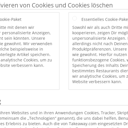
ivieren von Cookies und Cookies löschen
Cookie-Paket
Essentielles Cookie-Pake
itte mit denen wir
Sowohl wir als auch Dritte m
r personalisierte Anzeigen,
kooperieren, zeigen Dir mög
nt sein könnten. Unsere
unpersonalisierte Anzeigen. 
wie gewohnt. Wir verwenden
allerdings nicht nach Deinen
elche beispielsweise in
Produktpräferenzen. Unsere 
erlegte Artikel speichern.
wie gewohnt. Hierfür nutzen
nalytische Cookies, um zu
funktionsbezogene Cookies, w
bsite verbessern kann.
Speicherung des Inhalts Dei
bestimmtes Restaurants die
wir analytische Cookies, um 
Website verbessern kann.
g
ihren Websites und in ihren Anwendungen Cookies, Tracker, Skrip
emeinsam die „Technologien“ genannt), die uns dabei helfen, Benu
res Erlebnis zu bieten. Auch die von Takeaway.com eingesetzten Dr